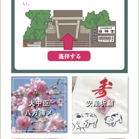
い。
大中臣
安産祈願
八方清メ