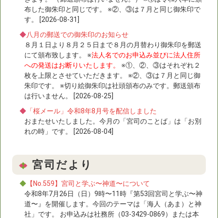
布した御朱印と同じです。 ※②、③は７月と同じ御朱印で
す。 [2026-08-31]
◆
八月の郵送での御朱印のお知らせ
８月１日より８月２５日まで８月の月替わり御朱印を郵送
にて頒布致します。 ※
法人名でのお申込み並びに法人住所
への発送はお断りいたします。
※①、②、③はそれぞれ２
枚を上限とさせていただきます。 ※②、③は７月と同じ御
朱印です。 ※切り絵御朱印は社頭頒布のみです。郵送頒布
は行いません。 [2026-08-25]
◆
「桜メール」令和8年8月号を配信しました
おまたせいたしました。今月の「宮司のことば」は「お別
れの時」です。 [2026-08-04]
宮司だより
◆
【No.559】宮司と学ぶ〜神道〜について
令和8年7月26日（日）9時〜11時『第53回宮司と学ぶ〜神
道〜』を開催します。今回のテーマは「海人（あま）と神
社」です。 お申込みは社務所（03-3429-0869）または本