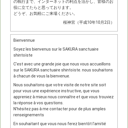
の執行まで、インターネットの利点を活かし、皆様のお
役に立てたらと思っております。
どうぞ、お気軽にご来場ください。
桜神宮（平成10年10月2日）
Bienvennue
Soyez les bienvenus sur le SAKURA sanctuaire
shintoïste
C’est avec une grande joie que nous vous accueillons
sur le SAKURA sanctuaire shintoïste. nous souhaitons
à chacun de vous la bienvenue.
Nous souhaitons que votre visite de notre site soit
pour vous une expérience instructive, que vous
appreniez à mieux nous connaître et que vous trouviez
la réponse à vos questions.
N'hésitez pas à me contacter pour de plus amples
renseignements
En souhaitant que vous nous ferez bientôt l'amitié