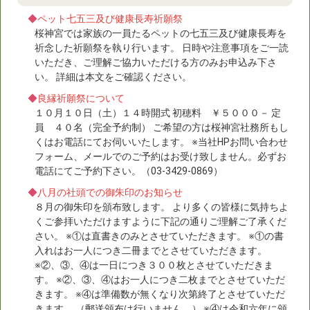
◆
ペット七五三及び健康長寿祈願祭
桜神宮では家族の一員たるペットの七五三及び健康長寿を
祈念した祈願祭を執り行います。 日時や注意事項をご一読
いただき、ご理解ご協力いただける方のみお申込み下さ
い。 詳細は本文をご確認ください。
◆
良縁祈願祭について
１０月１０日（土）１４時開式 初穂料 ￥５０００－ 定
員 ４０名（完全予約制） ご希望の方は桜神宮社務所もし
くはお電話にてお伺いいたします。 ※当社HPお問い合わせ
フォーム、メールでのご予約はお受け致しません。必ずお
電話にてご予約下さい。（03-3429-0869）
◆
八月の社頭での御朱印のお知らせ
８月の御朱印を頒布致します。 より多くの皆様に気持ちよ
くご参拝いただけますように下記の通りご理解ご了承くだ
さい。 ※①は直書きのみとさせていただきます。 ※①の書
入れはお一人につき二冊までとさせていただきます。
※②、③、④は一日につき３００枚とさせていただきま
す。 ※②、③、④はお一人につき二枚までとさせていただ
きます。 ※④は準備数が無くなり次第終了とさせていただ
きます。 （郵送頒布は行いません。） ※④は令和六年に頒