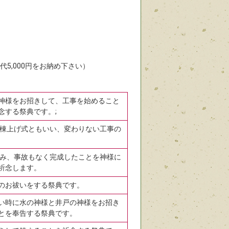
5,000円をお納め下さい）
神様をお招きして、工事を始めること
念する祭典です。;
 棟上げ式ともいい、変わりない工事の
進み、事故もなく完成したことを神様に
祈念します。
のお祓いをする祭典です。
い時に水の神様と井戸の神様をお招き
とを奉告する祭典です。