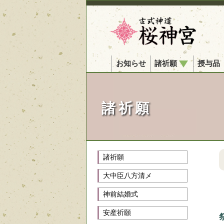
お知らせ
諸祈願
授与品
諸祈願
諸祈願
大中臣八方清メ
神前結婚式
安産祈願