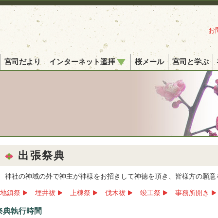
お
宮司だより
インターネット遥拝
桜メール
宮司と学ぶ
出張祭典
神社の神域の外で神主が神様をお招きして神徳を頂き、皆様方の願意
地鎮祭
埋井祓
上棟祭
伐木祓
竣工祭
事務所開き
祭典執行時間