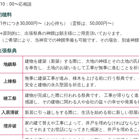
10：00〜応相談
初穂料
1件につき30,000円〜（お心持ち）（霊祭は、50,000円〜）
※原則的に、出張祭典の神饌は願主様にご用意頂いております。
（ご希望により、当神宮での神饌準備も可能です。その場合、別途神饌代
出張祭典
建物を建築（新築）する際に、大地の神様とその土地の氏
地鎮祭
を奉告し、土地のお祓いをして工事が無事に進むことを祈
無事に建築工事が進み、棟木を上げる前に行う祭典です。
上棟祭
安全と建物の永久堅固を祈念します。
建物が完成した際に行われる祭典です。 工事が滞りなく
竣工祭
感謝し、その建物に関わる人や会社の益々の幸せや発展を
入居清祓
新居に引っ越しをする際に、生活を始める前に新しい部屋
家の建て替えや工事によって、井戸を埋めなければならな
埋井祓
してそれまでお世話になってきた感謝と、井戸を埋めるこ