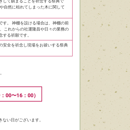
きして鎮まることを祈念する祭典で
害や自然に枯れてしまった木に関して
です。 神棚を設ける場合は、神棚の前
に、これからの社運隆昌や日々の業務の
念する祈願です。
の安全を祈念し現場をお祓いする祭典
す。
：00〜16：00）
きない日がございます。