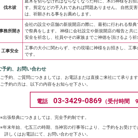
庭木を切らなければならなくなった時に、木の神様をお招
伐木祓
す。剪定などの手入れであれば問題ありません。 自然災
は、祈願される事をお薦めします。
会社の設立や店舗の新規開店の際に、最初に行われる祭典
事務所開き
で祭典をします。 神様に会社設立や新規開店の報告と共
安全を祈念し、社員やその家族までご神徳を頂けるよう祈
工事の大小に関わらず、その現場に神様をお招きし、工事
工事安全
です。
ご予約、お問い合わせ
ご予約、ご質問につきましては、お電話または直接ご来社にて承りま
ご予約の方は、以下の内容をお知らせ下さい。
03-3429-0869
電話
（受付時間 9
※出張祭典につきましては、完全予約制です。
※年末年始、七五三の時期、当神宮の行事等により、ご予約をお受けで
詳しくはお電話にて、お問い合わせ下さい。