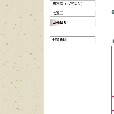
初宮詣（お宮参り）
七五三
出張祭典
郵送祈願