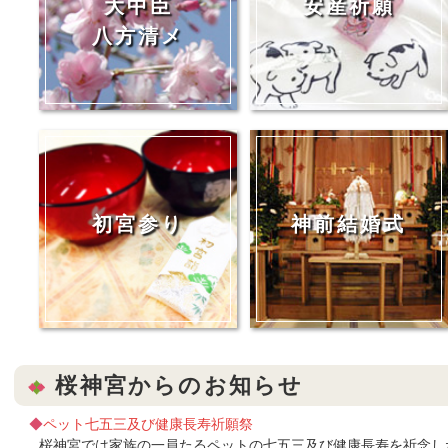
大中臣
安産祈願
八方清メ
初宮参り
神前結婚式
桜神宮からのお知らせ
◆
ペット七五三及び健康長寿祈願祭
桜神宮では家族の一員たるペットの七五三及び健康長寿を祈念し