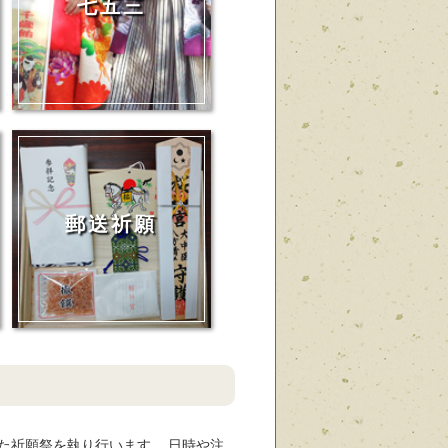
七五三
郵送祈願
た祈願祭を執り行います。 日時や注