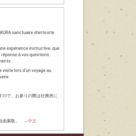
AKURA sanctuaire shintoïste.
une expérience instructive, que
a réponse à vos questions.
ements
 visite lors d’un voyage au
enir.
すので、お参りの際は社務所に
h
所自由索取。
→中文