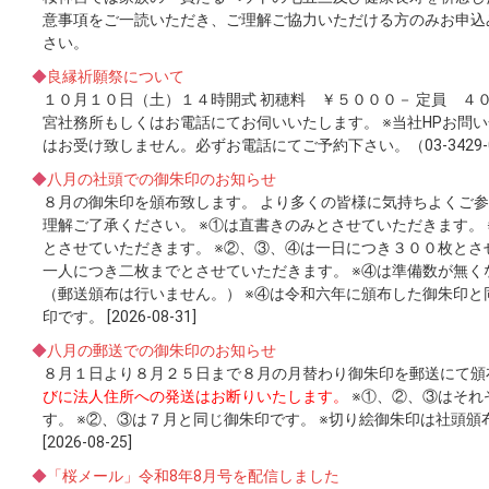
意事項をご一読いただき、ご理解ご協力いただける方のみお申込
さい。
◆
良縁祈願祭について
１０月１０日（土）１４時開式 初穂料 ￥５０００－ 定員 ４
宮社務所もしくはお電話にてお伺いいたします。 ※当社HPお問
はお受け致しません。必ずお電話にてご予約下さい。（03-3429-0
◆
八月の社頭での御朱印のお知らせ
８月の御朱印を頒布致します。 より多くの皆様に気持ちよくご
理解ご了承ください。 ※①は直書きのみとさせていただきます。
とさせていただきます。 ※②、③、④は一日につき３００枚とさ
一人につき二枚までとさせていただきます。 ※④は準備数が無
（郵送頒布は行いません。） ※④は令和六年に頒布した御朱印と
印です。 [2026-08-31]
◆
八月の郵送での御朱印のお知らせ
８月１日より８月２５日まで８月の月替わり御朱印を郵送にて頒布
びに法人住所への発送はお断りいたします。
※①、②、③はそれ
す。 ※②、③は７月と同じ御朱印です。 ※切り絵御朱印は社頭
[2026-08-25]
◆
「桜メール」令和8年8月号を配信しました