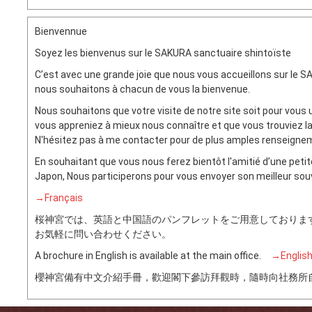
Bienvennue
Soyez les bienvenus sur le SAKURA sanctuaire shintoïste
C’est avec une grande joie que nous vous accueillons sur le S
nous souhaitons à chacun de vous la bienvenue.
Nous souhaitons que votre visite de notre site soit pour vous 
vous appreniez à mieux nous connaître et que vous trouviez l
N'hésitez pas à me contacter pour de plus amples renseign
En souhaitant que vous nous ferez bientôt l'amitié d’une petite
Japon, Nous participerons pour vous envoyer son meilleur souv
→Français
桜神宮では、英語と中国語のパンフレットをご用意しておりま
お気軽に問い合わせください。
A brochure in English is available at the main office.
→Englis
櫻神宮備有中文介紹手冊，歡迎閣下參訪拜觀時，隨時向社務