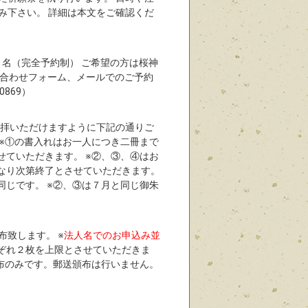
み下さい。 詳細は本文をご確認くだ
０名（完全予約制） ご希望の方は桜神
い合わせフォーム、メールでのご予約
869）
参拝いただけますように下記の通りご
 ※①の書入れはお一人につき二冊まで
せていただきます。 ※②、③、④はお
くなり次第終了とさせていただきます。
同じです。 ※②、③は７月と同じ御朱
致します。 ※
法人名でのお申込み並
ぞれ２枚を上限とさせていただきま
頒布のみです。郵送頒布は行いません。