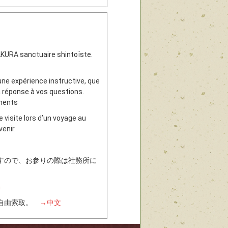
AKURA sanctuaire shintoïste.
une expérience instructive, que
a réponse à vos questions.
ements
 visite lors d’un voyage au
enir.
すので、お参りの際は社務所に
h
所自由索取。
→中文