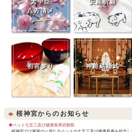
大中臣
安産祈願
八方清メ
初宮参り
神前結婚式
桜神宮からのお知らせ
◆
ペット七五三及び健康長寿祈願祭
桜神宮では家族の一員たるペットの七五三及び健康長寿を祈念し