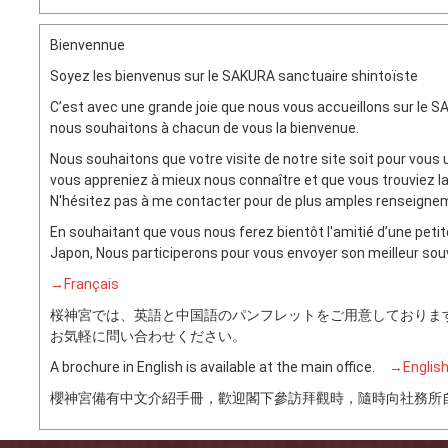
Bienvennue
Soyez les bienvenus sur le SAKURA sanctuaire shintoïste
C’est avec une grande joie que nous vous accueillons sur le S
nous souhaitons à chacun de vous la bienvenue.
Nous souhaitons que votre visite de notre site soit pour vous 
vous appreniez à mieux nous connaître et que vous trouviez l
N'hésitez pas à me contacter pour de plus amples renseign
En souhaitant que vous nous ferez bientôt l'amitié d’une petite
Japon, Nous participerons pour vous envoyer son meilleur souv
→Français
桜神宮では、英語と中国語のパンフレットをご用意しておりま
お気軽に問い合わせください。
A brochure in English is available at the main office.
→Englis
櫻神宮備有中文介紹手冊，歡迎閣下參訪拜觀時，隨時向社務