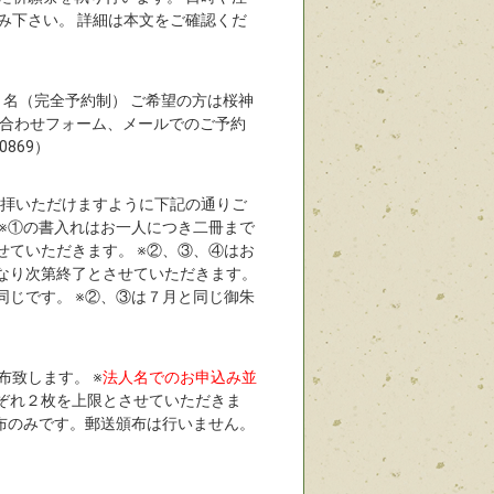
み下さい。 詳細は本文をご確認くだ
０名（完全予約制） ご希望の方は桜神
い合わせフォーム、メールでのご予約
869）
参拝いただけますように下記の通りご
 ※①の書入れはお一人につき二冊まで
せていただきます。 ※②、③、④はお
くなり次第終了とさせていただきます。
同じです。 ※②、③は７月と同じ御朱
致します。 ※
法人名でのお申込み並
ぞれ２枚を上限とさせていただきま
頒布のみです。郵送頒布は行いません。