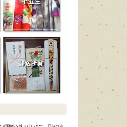
七五三
郵送祈願
た祈願祭を執り行います。 日時や注