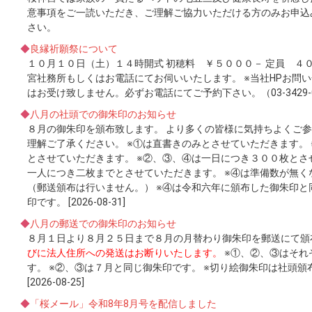
意事項をご一読いただき、ご理解ご協力いただける方のみお申込
さい。
◆
良縁祈願祭について
１０月１０日（土）１４時開式 初穂料 ￥５０００－ 定員 ４
宮社務所もしくはお電話にてお伺いいたします。 ※当社HPお問
はお受け致しません。必ずお電話にてご予約下さい。（03-3429-0
◆
八月の社頭での御朱印のお知らせ
８月の御朱印を頒布致します。 より多くの皆様に気持ちよくご
理解ご了承ください。 ※①は直書きのみとさせていただきます。
とさせていただきます。 ※②、③、④は一日につき３００枚とさ
一人につき二枚までとさせていただきます。 ※④は準備数が無
（郵送頒布は行いません。） ※④は令和六年に頒布した御朱印と
印です。 [2026-08-31]
◆
八月の郵送での御朱印のお知らせ
８月１日より８月２５日まで８月の月替わり御朱印を郵送にて頒布
びに法人住所への発送はお断りいたします。
※①、②、③はそれ
す。 ※②、③は７月と同じ御朱印です。 ※切り絵御朱印は社頭
[2026-08-25]
◆
「桜メール」令和8年8月号を配信しました