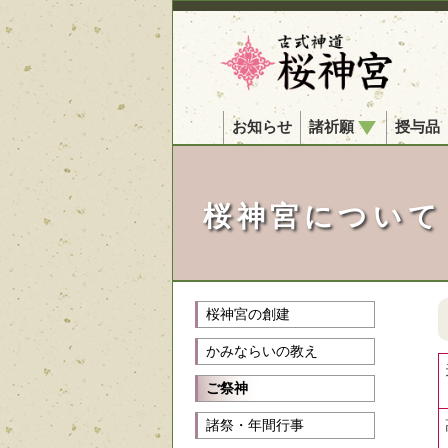
お知らせ
諸祈願
授与品
桜神宮について
桜神宮の創建
かみならいの教え
ご祭神
諸祭・年間行事