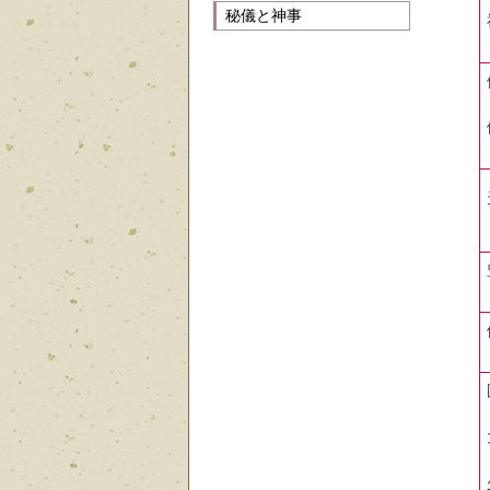
秘儀と神事