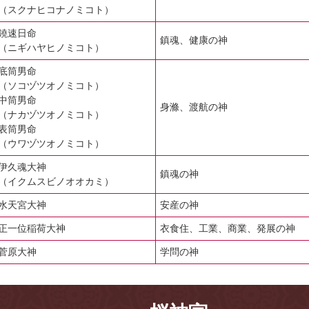
（スクナヒコナノミコト）
鐃速日命
鎮魂、健康の神
（ニギハヤヒノミコト）
底筒男命
（ソコヅツオノミコト）
中筒男命
身滌、渡航の神
（ナカヅツオノミコト）
表筒男命
（ウワヅツオノミコト）
伊久魂大神
鎮魂の神
（イクムスビノオオカミ）
水天宮大神
安産の神
正一位稲荷大神
衣食住、工業、商業、発展の神
菅原大神
学問の神