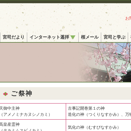
お
宮司だより
インターネット遥拝
桜メール
宮司と学ぶ
ご祭神
天御中主神
古事記開巻第１の神
（アメノミナカヌシノカミ）
造化の神（つくりなすかみ）、万
高皇産霊神
気化の神（むすびなすかみ）
（タカミムスビノカミ）