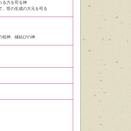
れる力を司る神
で、世の生成の大元を司る
の祖神、縁結びの神