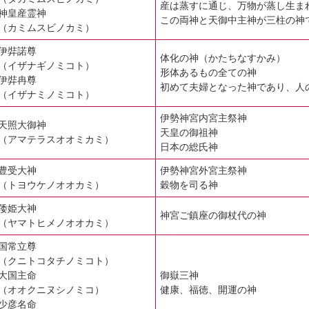
産は蒸すに通じ、万物が蒸し生ま
神皇産霊神
この両神と天御中主神が三柱の神
（カミムスビノカミ）
伊弉諾尊
体化の神（かたちなすかみ）
（イザナギノミコト）
形体あるもの全ての神
伊弉冉尊
初めて夫婦となった神であり、人
（イザナミノミコト）
伊勢神宮内宮主祭神
天照大御神
天皇の御祖神
（アマテラスオオミカミ）
日本の総氏神
豊受大神
伊勢神宮外宮主祭神
（トヨウケノオオカミ）
穀物を司る神
倭姫大神
神宮ご鎮座の御杖代の神
（ヤマトヒメノオオカミ）
国常立尊
（クニトコタチノミコト）
大国主命
御嶽三神
（オオクニヌシノミコ）
健康、福徳、開運の神
少彦名命