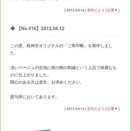
|
2012-04-16
|
宮司だより
|
記事▼
|
◆
【No.416】2012.04.12
この度、桜神宮オリジナルの「ご朱印帳」を製作しまし
た。
淡いベージュの生地に桜の柄の刺繍という上品で綺麗なも
のに仕上がりました。
関心のある方は是非、お求めください。
授与所においてあります。
|
2012-04-12
|
宮司だより
|
記事▼
|