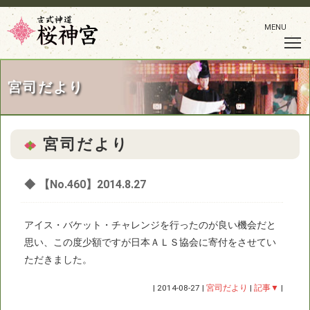
MENU
宮司だより
宮司だより
◆
【No.460】2014.8.27
アイス・バケット・チャレンジを行ったのが良い機会だと
思い、この度少額ですが日本ＡＬＳ協会に寄付をさせてい
ただきました。
|
2014-08-27
|
宮司だより
|
記事▼
|