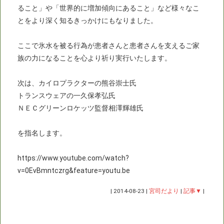
ること」や「世界的に増加傾向にあること」など様々なこ
とをより深く知るきっかけにもなりました。
ここで氷水を被る行為が患者さんと患者さんを支えるご家
族の力になることを心より祈り実行いたします。
次は、カイロプラクターの熊谷崇士氏
トランスウェアの一久保孝弘氏
ＮＥＣグリーンロケッツ監督相澤輝雄氏
を指名します。
https://www.youtube.com/watch?
v=0EvBmntczrg&feature=youtu.be
|
2014-08-23
|
宮司だより
|
記事▼
|