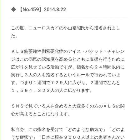
◆
【No.459】2014.8.22
この度、ニューロスカイの小山裕昭氏から指名されまし
た。
ＡＬＳ筋萎縮性側索硬化症のアイス・バケット・チャレン
ジはこの病気の認知度を高めるとともに支援を行うために
広がりを見せている活動ですが、指名から２４時間以内に
実行し３人の人を指名するというルールで行われていま
す。つまり１週間で７２９人に広がり、２週間でなんと
１，５９４，３２３人の人に広がります。
ＳＮＳで見ている人を含めると大変多くの方のＡＬＳの関
心が高まるとことになります。
私自身、この指名を受けて「どのような病気で」「どのよ
うな症状で」「日本に現在９０００人以上の患者さんがい