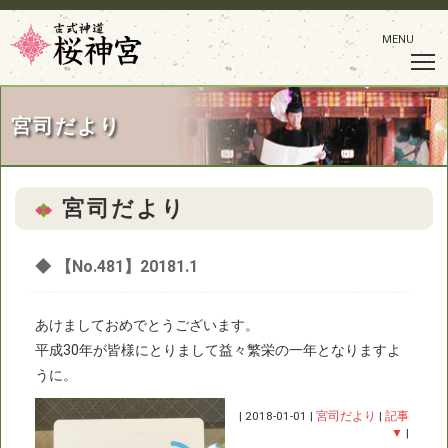
MENU
宮司だより
宮司だより
◆
【No.481】20181.1
あけましておめでとうございます。
平成30年が皆様にとりまして益々繁栄の一年となりますよ
うに。
|
2018-01-01
|
宮司だより
|
記事
▼
|