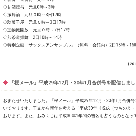
◇甘酒授与 元旦0時～3時
◇振舞酒 元旦０時～3日17時
◇駄菓子屋 元旦０時～3日17時
◇宝物殿開放 元旦０時～7日17時
◇煎茶道振舞 2日10時～14時
◇特別企画「サックスアンサンブル」（無料・会館内）2日15時～16
|
201
◆
「桜メール」平成29年12月・30年1月合併号を配信しま
おまたせいたしました。「桜メール」平成29年12月・30年1月合併
いております、干支から新年を考える「平成30年《戊戌（つちのえ
おります。また、おみくじは平成30年1年間の吉凶を占うものとなっ