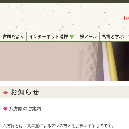
お
宮司だより
インターネット遥拝
桜メール
宮司と学ぶ
お知らせ
◆
八方除のご案内
八方除とは、九星盤による方位の吉凶をお祓いするものです。