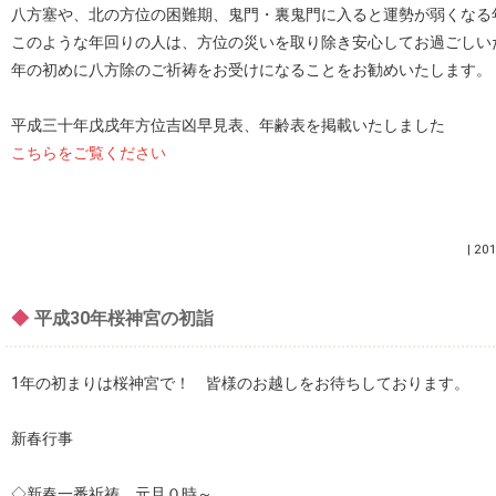
八方塞や、北の方位の困難期、鬼門・裏鬼門に入ると運勢が弱くなる
このような年回りの人は、方位の災いを取り除き安心してお過ごしい
年の初めに八方除のご祈祷をお受けになることをお勧めいたします。
平成三十年戊戌年方位吉凶早見表、年齢表を掲載いたしました
こちらをご覧ください
|
201
◆
平成30年桜神宮の初詣
1年の初まりは桜神宮で！ 皆様のお越しをお待ちしております。
新春行事
◇新春一番祈祷 元旦０時～