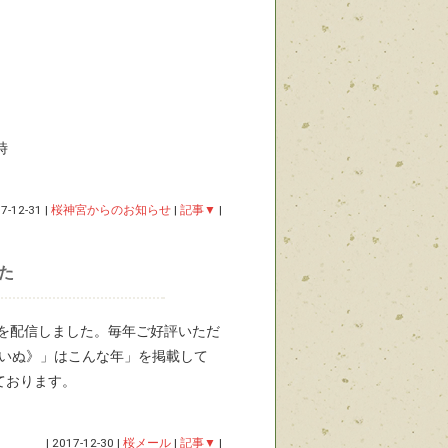
時
7-12-31
|
桜神宮からのお知らせ
|
記事▼
|
した
号を配信しました。毎年ご好評いただ
・いぬ》」はこんな年」を掲載して
ております。
|
2017-12-30
|
桜メール
|
記事▼
|