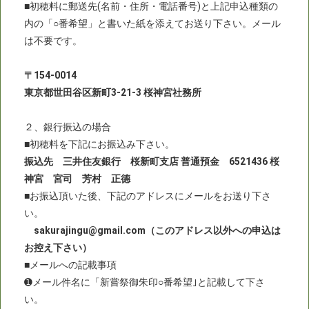
■初穂料に郵送先(名前・住所・電話番号)と上記申込種類の
内の「○番希望」と書いた紙を添えてお送り下さい。メール
は不要です。
〒154-0014
東京都世田谷区新町3-21-3 桜神宮社務所
２、銀行振込の場合
■初穂料を下記にお振込み下さい。
振込先 三井住友銀行 桜新町支店 普通預金 6521436 桜
神宮 宮司 芳村 正德
■お振込頂いた後、下記のアドレスにメールをお送り下さ
い。
sakurajingu@gmail.com（このアドレス以外への申込は
お控え下さい）
■メールへの記載事項
➊メール件名に「新嘗祭御朱印○番希望｣と記載して下さ
い。