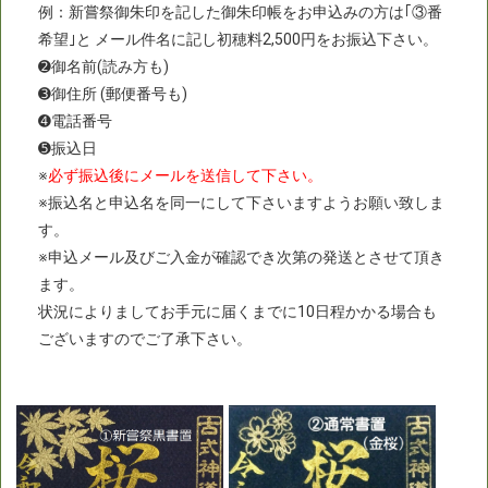
例：新嘗祭御朱印を記した御朱印帳をお申込みの方は｢③番
希望｣と メール件名に記し初穂料2,500円をお振込下さい。
➋御名前(読み方も)
➌御住所 (郵便番号も)
➍電話番号
➎振込日
※
必ず振込後にメールを送信して下さい。
※振込名と申込名を同一にして下さいますようお願い致しま
す。
※申込メール及びご入金が確認でき次第の発送とさせて頂き
ます。
状況によりましてお手元に届くまでに10日程かかる場合も
ございますのでご了承下さい。