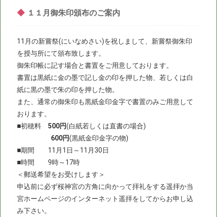
◆
１１月御朱印頒布のご案内
11月の新嘗祭(にいなめさい)を祝しまして、新嘗祭御朱印
を授与所にて頒布致します。
御朱印帳に記す場合と書置をご用意しております。
書置は黒紙に金の墨で記し金の印を押した物、若しくは白
紙に黒の墨で朱の印を押した物。
また、通常の御朱印も黒紙金印金字で書置のみご用意して
おります。
■初穂料
500円
(白紙若しくは直書の場合)
600円
(黒紙金印金字の物)
■期間 11月1日～11月30日
■時間 9時～17時
＜郵送希望をお受けします＞
申込前に必ず桜神宮の方角に向かって拝礼をする遥拝か当
宮ホームページのインターネット遥拝をしてからお申し込
み下さい。