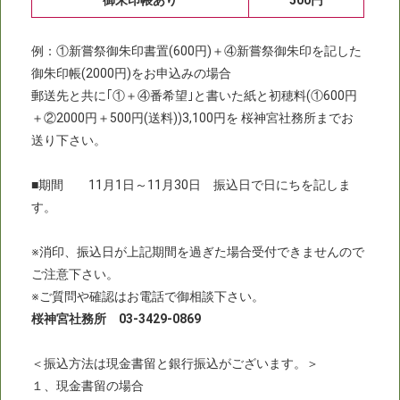
御朱印帳あり
500円
例：①新嘗祭御朱印書置(600円)＋④新嘗祭御朱印を記した
御朱印帳(2000円)をお申込みの場合
郵送先と共に｢①＋④番希望｣と書いた紙と初穂料(①600円
＋②2000円＋500円(送料))3,100円を 桜神宮社務所までお
送り下さい。
■期間 11月1日～11月30日 振込日で日にちを記しま
す。
※消印、振込日が上記期間を過ぎた場合受付できませんので
ご注意下さい。
※ご質問や確認はお電話で御相談下さい。
桜神宮社務所 03-3429-0869
＜振込方法は現金書留と銀行振込がございます。＞
１、現金書留の場合