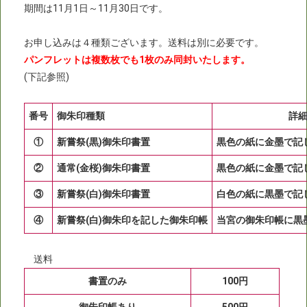
期間は11月1日～11月30日です。
お申し込みは４種類ございます。送料は別に必要です。
パンフレットは複数枚でも1枚のみ同封いたします。
(下記参照)
番号
御朱印種類
詳
①
新嘗祭(黒)御朱印書置
黒色の紙に金墨で記
②
通常(金桜)御朱印書置
黒色の紙に金墨で記
③
新嘗祭(白)御朱印書置
白色の紙に黒墨で記
④
新嘗祭(白)御朱印を記した御朱印帳
当宮の御朱印帳に黒
送料
書置のみ
100円