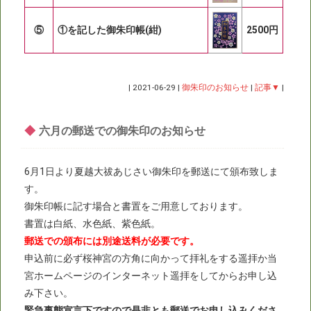
⑤
①を記した御朱印帳(紺)
2500円
|
2021-06-29
|
御朱印のお知らせ
|
記事▼
|
◆
六月の郵送での御朱印のお知らせ
6月1日より夏越大祓あじさい御朱印を郵送にて頒布致しま
す。
御朱印帳に記す場合と書置をご用意しております。
書置は白紙、水色紙、紫色紙。
郵送での頒布には別途送料が必要です。
申込前に必ず桜神宮の方角に向かって拝礼をする遥拝か当
宮ホームページのインターネット遥拝をしてからお申し込
み下さい。
緊急事態宣言下ですので是非とも郵送でお申し込みくださ