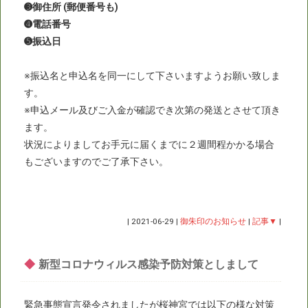
➌御住所 (郵便番号も)
➍電話番号
➎振込日
※振込名と申込名を同一にして下さいますようお願い致しま
す。
※申込メール及びご入金が確認でき次第の発送とさせて頂き
ます。
状況によりましてお手元に届くまでに２週間程かかる場合
もございますのでご了承下さい。
|
2021-06-29
|
御朱印のお知らせ
|
記事▼
|
◆
新型コロナウィルス感染予防対策としまして
緊急事態宣言発令されましたが桜神宮では以下の様な対策