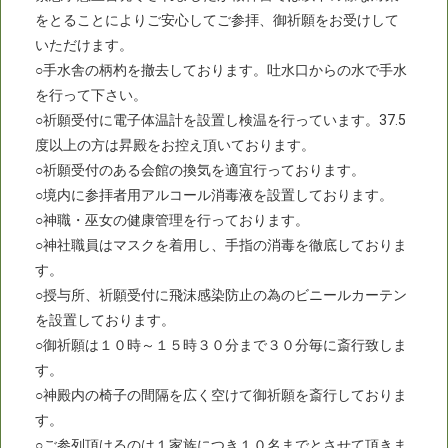
をとることによりご安心してご参拝、御祈願をお受けして
いただけます。
○手水舎の柄杓を撤去しております。吐水口からの水で手水
を行って下さい。
○祈願受付に電子体温計を設置し検温を行っています。37.5
度以上の方は昇殿をお控え頂いております。
○祈願受付のある会館の換気を適宜行っております。
○境内に参拝者用アルコール消毒液を設置しております。
○神職・巫女の健康管理を行っております。
○神社職員はマスクを着用し、手指の消毒を徹底しておりま
す。
○授与所、祈願受付に飛沫感染防止の為のビニールカーテン
を設置しております。
○御祈願は１０時～１５時３０分まで３０分毎に斎行致しま
す。
○神殿内の椅子の間隔を広く空けて御祈願を斎行しておりま
す。
○ご参列頂けるのは１家族につき１０名までとさせて頂きま