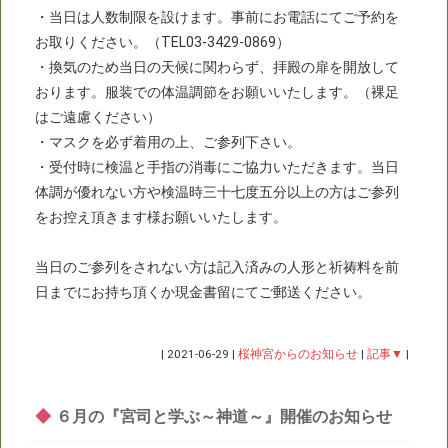
・当日は人数制限を設けます。事前にお電話にてご予約を
お取りください。（TEL03-3429-0869）
・換気のため当日の天候に関わらず、拝殿の扉を開放して
おります。服装での体温調節をお願いいたします。（裸足
はご遠慮ください）
・マスクを必ず着用の上、ご参列下さい。
・受付時に検温と手指の消毒にご協力いただきます。当日
体調が優れない方や検温時三十七度五分以上の方はご参列
をお控え頂きます様お願いいたします。
当日のご参列をされない方は記入済みの人形と祈祷料を前
日までにお持ち頂くか現金書留にてご郵送ください。
|
2021-06-29
|
桜神宮からのお知らせ
|
記事▼
|
◆
６月の『宮司と学ぶ～神道～』開催のお知らせ