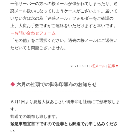
一部サーバーの方への桜メールが弾かれてしまったり、迷
惑メール扱いになってしまうケースがございます。届いて
いない方は念の為「迷惑メール」フォルダーをご確認の
上、大変お手数ですがご連絡をいただけますと幸いです。
→お問い合わせフォーム
「その他」をご選択ください。過去の桜メールにご返信い
ただいても問題ございません。
|
2021-06-01
|
桜メール
|
記事▼
|
◆
六月の社頭での御朱印頒布のお知らせ
６月1日より夏越大祓あじさい御朱印を社頭にて頒布致しま
す。
郵送での頒布も致します。
緊急事態宣言下ですので是非とも郵送でお申し込みくださ
い。