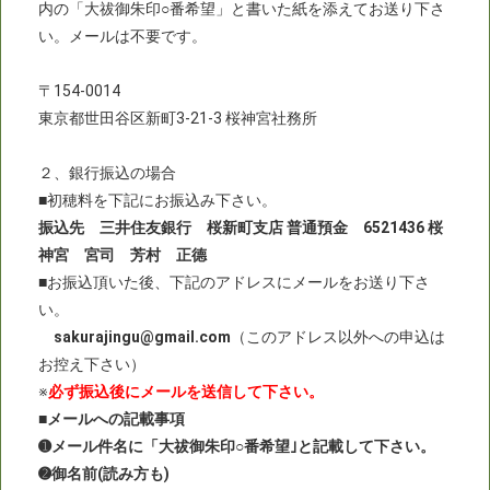
内の「大祓御朱印○番希望」と書いた紙を添えてお送り下さ
い。メールは不要です。
〒154-0014
東京都世田谷区新町3-21-3 桜神宮社務所
２、銀行振込の場合
■初穂料を下記にお振込み下さい。
振込先 三井住友銀行 桜新町支店 普通預金 6521436 桜
神宮 宮司 芳村 正德
■お振込頂いた後、下記のアドレスにメールをお送り下さ
い。
sakurajingu@gmail.com
（このアドレス以外への申込は
お控え下さい）
※
必ず振込後にメールを送信して下さい。
■メールへの記載事項
➊メール件名に「大祓御朱印○番希望｣と記載して下さい。
➋御名前(読み方も)