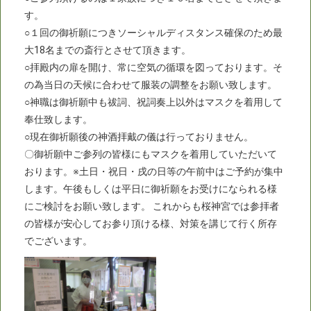
す。
○１回の御祈願につきソーシャルディスタンス確保のため最
大18名までの斎行とさせて頂きます。
○拝殿内の扉を開け、常に空気の循環を図っております。そ
の為当日の天候に合わせて服装の調整をお願い致します。
○神職は御祈願中も祓詞、祝詞奏上以外はマスクを着用して
奉仕致します。
○現在御祈願後の神酒拝戴の儀は行っておりません。
〇御祈願中ご参列の皆様にもマスクを着用していただいて
おります。※土日・祝日・戌の日等の午前中はご予約が集中
します。午後もしくは平日に御祈願をお受けになられる様
にご検討をお願い致します。 これからも桜神宮では参拝者
の皆様が安心してお参り頂ける様、対策を講じて行く所存
でございます。