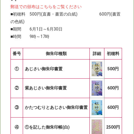
郵送での頒布はこちらをご覧ください
■初穂料 500円(直書・書置の白紙) 600円(書置
の色紙)
■期間 6月1日～6月30日
■時間 9時～17時
番号
御朱印種類
詳細
初穂料
①
あじさい御朱印書置
500円
②
紫あじさい御朱印書置
600円
③
かたつむりとあじさい御朱印書置
600円
④
①を記した御朱印帳(白)
2500円