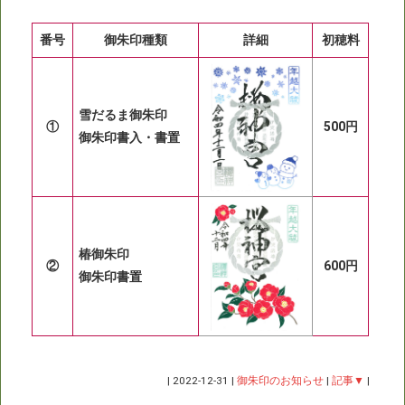
番号
御朱印種類
詳細
初穂料
雪だるま御朱印
①
500円
御朱印書入・書置
椿御朱印
②
600円
御朱印書置
|
2022-12-31
|
御朱印のお知らせ
|
記事▼
|