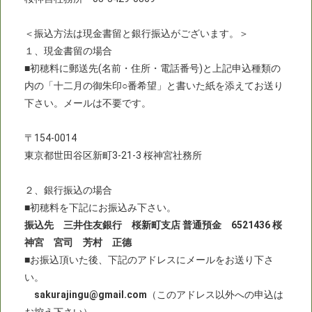
＜振込方法は現金書留と銀行振込がございます。＞
１、現金書留の場合
■初穂料に郵送先(名前・住所・電話番号)と上記申込種類の
内の「十二月の御朱印○番希望」と書いた紙を添えてお送り
下さい。メールは不要です。
〒154-0014
東京都世田谷区新町3-21-3 桜神宮社務所
２、銀行振込の場合
■初穂料を下記にお振込み下さい。
振込先 三井住友銀行 桜新町支店 普通預金 6521436 桜
神宮 宮司 芳村 正德
■お振込頂いた後、下記のアドレスにメールをお送り下さ
い。
sakurajingu@gmail.com
（このアドレス以外への申込は