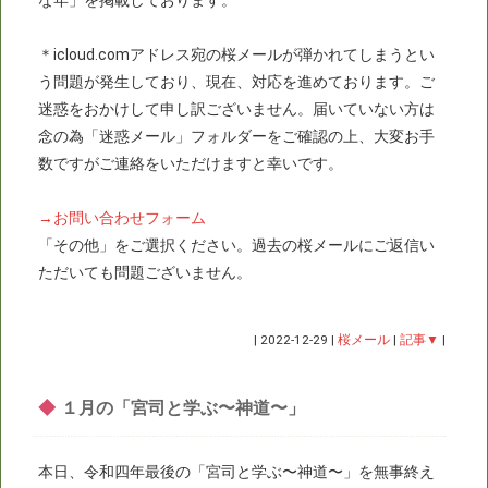
な年」を掲載しております。
＊icloud.comアドレス宛の桜メールが弾かれてしまうとい
う問題が発生しており、現在、対応を進めております。ご
迷惑をおかけして申し訳ございません。届いていない方は
念の為「迷惑メール」フォルダーをご確認の上、大変お手
数ですがご連絡をいただけますと幸いです。
→お問い合わせフォーム
「その他」をご選択ください。過去の桜メールにご返信い
ただいても問題ございません。
|
2022-12-29
|
桜メール
|
記事▼
|
◆
１月の「宮司と学ぶ〜神道〜」
本日、令和四年最後の「宮司と学ぶ〜神道〜」を無事終え