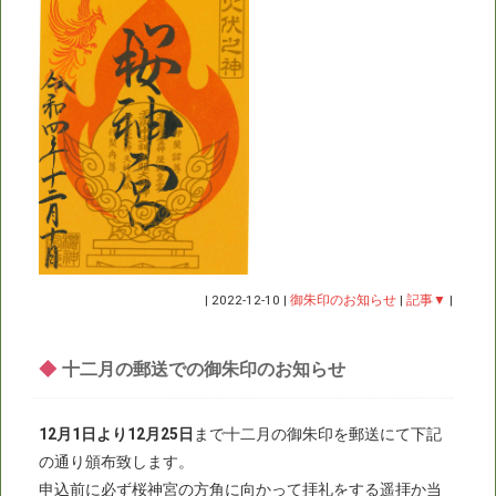
|
2022-12-10
|
御朱印のお知らせ
|
記事▼
|
◆
十二月の郵送での御朱印のお知らせ
12月1日より12月25日
まで十二月の御朱印を郵送にて下記
の通り頒布致します。
申込前に必ず桜神宮の方角に向かって拝礼をする遥拝か当