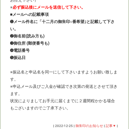
お控え下さい）
※
必ず振込後にメールを送信して下さい。
■メールへの記載事項
➊メール件名に「十二月の御朱印○番希望｣と記載して下さ
い。
➋御名前(読み方も)
➌御住所 (郵便番号も)
➍電話番号
➎振込日
※振込名と申込名を同一にして下さいますようお願い致しま
す。
※申込メール及びご入金が確認でき次第の発送とさせて頂き
ます。
状況によりましてお手元に届くまでに２週間程かかる場合
もございますのでご了承下さい。
|
2022-12-25
|
御朱印のお知らせ
|
記事▼
|