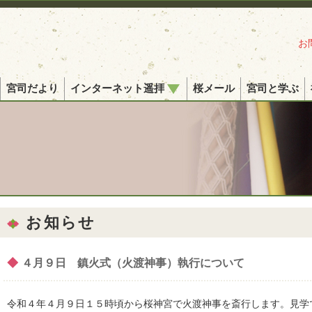
お
宮司だより
インターネット遥拝
桜メール
宮司と学ぶ
お知らせ
◆
４月９日 鎮火式（火渡神事）執行について
令和４年４月９日１５時頃から桜神宮で火渡神事を斎行します。見学