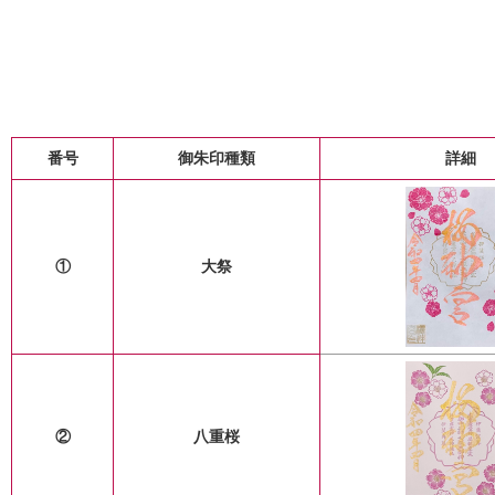
番号
御朱印種類
詳細
①
大祭
②
八重桜