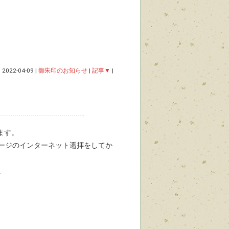
|
2022-04-09
|
御朱印のお知らせ
|
記事▼
|
ます。
ージのインターネット遥拝をしてか
。