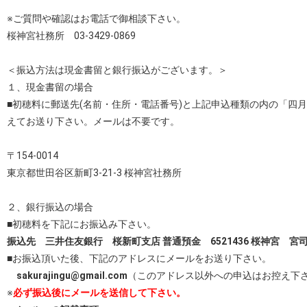
※ご質問や確認はお電話で御相談下さい。
桜神宮社務所 03-3429-0869
＜振込方法は現金書留と銀行振込がございます。＞
１、現金書留の場合
■初穂料に郵送先(名前・住所・電話番号)と上記申込種類の内の「四
えてお送り下さい。メールは不要です。
〒154-0014
東京都世田谷区新町3-21-3 桜神宮社務所
２、銀行振込の場合
■初穂料を下記にお振込み下さい。
振込先 三井住友銀行 桜新町支店 普通預金 6521436 桜神宮 宮
■お振込頂いた後、下記のアドレスにメールをお送り下さい。
sakurajingu@gmail.com
（このアドレス以外への申込はお控え下
※
必ず振込後にメールを送信して下さい。