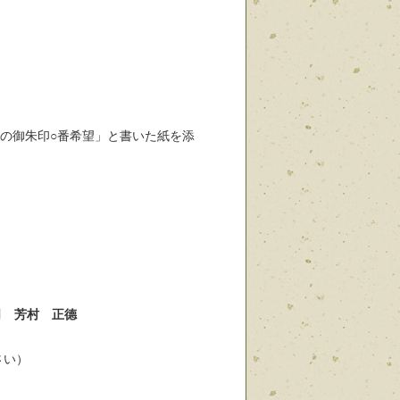
月の御朱印○番希望」と書いた紙を添
司 芳村 正德
さい）