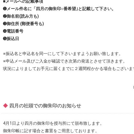
■メールへの記載事項
➊メール件名に「四月の御朱印○番希望｣と記載して下さい。
➋御名前(読み方も)
➌御住所 (郵便番号も)
➍電話番号
➎振込日
※振込名と申込名を同一にして下さいますようお願い致します。
※申込メール及びご入金が確認でき次第の発送とさせて頂きます。
状況によりましてお手元に届くまでに２週間程かかる場合もございま
◆
四月の社頭での御朱印のお知らせ
4月1日より四月の御朱印を授与所にて頒布致します。
御朱印帳に記す場合と書置をご用意しております。