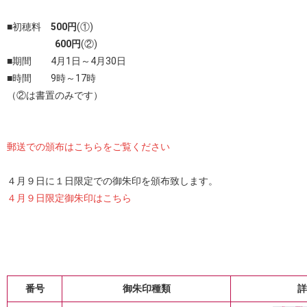
■初穂料
500円
(①)
600円
(②)
■期間 4月1日～4月30日
■時間 9時～17時
（②は書置のみです）
郵送での頒布はこちらをご覧ください
４月９日に１日限定での御朱印を頒布致します。
４月９日限定御朱印はこちら
番号
御朱印種類