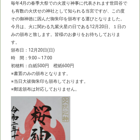
毎年4月の春季大祭での火渡り神事に代表されます世田谷で
も有数の火伏せの神社として知られる当宮ですが、この度
その御神徳に因んだ御朱印を頒布する運びとなりました。
今月は、火に関わる九紫火星の日である12月20日、１日の
みの頒布と致します。皆様のお参りをお待ちしておりま
す。
頒布日：12月20日(日)
時 間：9:00～17:00
初穂料：白紙500円 橙紙600円
※書置のみの頒布となります。
※当日大祓御朱印も頒布しております。
※郵送頒布は対応しておりません。