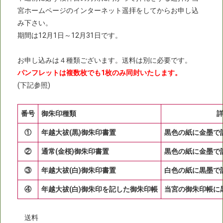
宮ホームページのインターネット遥拝をしてからお申し込
み下さい。
期間は12月1日～12月31日です。
お申し込みは４種類ございます。送料は別に必要です。
パンフレットは複数枚でも1枚のみ同封いたします。
(下記参照)
番号
御朱印種類
①
年越大祓(黒)御朱印書置
黒色の紙に金墨で
②
通常(金桜)御朱印書置
黒色の紙に金墨で
③
年越大祓(白)御朱印書置
白色の紙に黒墨で
④
年越大祓(白)御朱印を記した御朱印帳
当宮の御朱印帳に
送料