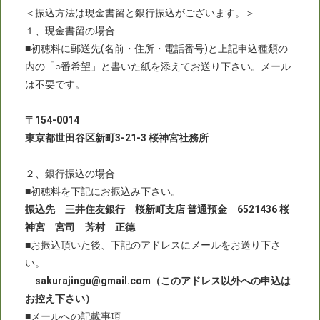
＜振込方法は現金書留と銀行振込がございます。＞
１、現金書留の場合
■初穂料に郵送先(名前・住所・電話番号)と上記申込種類の
内の「○番希望」と書いた紙を添えてお送り下さい。メール
は不要です。
〒154-0014
東京都世田谷区新町3-21-3 桜神宮社務所
２、銀行振込の場合
■初穂料を下記にお振込み下さい。
振込先 三井住友銀行 桜新町支店 普通預金 6521436 桜
神宮 宮司 芳村 正德
■お振込頂いた後、下記のアドレスにメールをお送り下さ
い。
sakurajingu@gmail.com（このアドレス以外への申込は
お控え下さい）
■メールへの記載事項