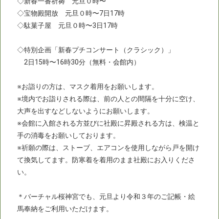
◇新春一番祈祷 元旦０時〜
◇宝物殿開放 元旦０時〜7日17時
◇駄菓子屋 元旦０時〜3日17時
◇特別企画「新春プチコンサート（クラシック）」
2日15時〜16時30分（無料・会館内）
※お詣りの方は、マスク着用をお願いします。
※境内でお詣りされる際は、前の人との間隔を十分に空け、
大声を出すなどしないようにお願いします。
※会館に入館される方並びに社殿に昇殿される方は、検温と
手の消毒をお願いしております。
※祈願の際は、ストーブ、エアコンを使用しながら戸を開け
て換気してます。防寒着を着用のまま社殿にお入りくださ
い。
＊バーチャル桜神宮でも、元旦より令和３年のご記帳・絵
馬奉納をご利用いただけます。