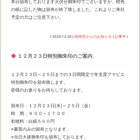
本日頒布しております火伏せ御朱印でございますが、橙色
の紙に記した物は頒布が終了致しました。これよりご来社
予定の方はご注意下さい。
|
2020-12-20
|
桜神宮からのお知らせ
|
記事▼
|
◆
１２月２３日特別御朱印のご案内
１２月２３日～２５日までの３日間限定で冬支度アマビエ
特別御朱印を頒布致します。
皆様のお参りをお待ちしております。
頒布日：１２月２３日(水)～２５日（金）
時 間：９:００～１７:００
初穂料：白紙５００円
※書置のみの頒布となります。
※当日大祓御朱印も頒布しております。