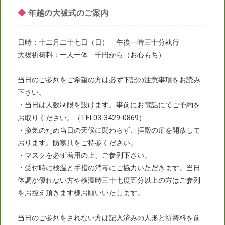
◆
年越の大祓式のご案内
日時：十二月二十七日（日） 午後一時三十分執行
大祓祈祷料：一人一体 千円から（お心もち）
当日のご参列をご希望の方は必ず下記の注意事項をお読み
下さい。
・当日は人数制限を設けます。事前にお電話にてご予約を
お取りください。（TEL03-3429-0869）
・換気のため当日の天候に関わらず、拝殿の扉を開放して
おります。防寒具をご持参ください。
・マスクを必ず着用の上、ご参列下さい。
・受付時に検温と手指の消毒にご協力いただきます。当日
体調が優れない方や検温時三十七度五分以上の方はご参列
をお控え頂きます様お願いいたします。
当日のご参列をされない方は記入済みの人形と祈祷料を前