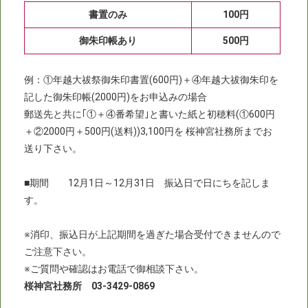
書置のみ
100円
御朱印帳あり
500円
例：①年越大祓祭御朱印書置(600円)＋④年越大祓御朱印を
記した御朱印帳(2000円)をお申込みの場合
郵送先と共に｢①＋④番希望｣と書いた紙と初穂料(①600円
＋②2000円＋500円(送料))3,100円を 桜神宮社務所までお
送り下さい。
■期間 12月1日～12月31日 振込日で日にちを記しま
す。
※消印、振込日が上記期間を過ぎた場合受付できませんので
ご注意下さい。
※ご質問や確認はお電話で御相談下さい。
桜神宮社務所 03-3429-0869