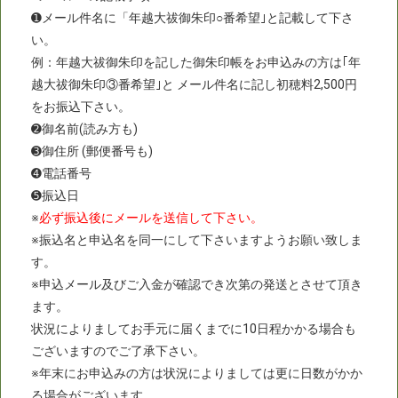
➊メール件名に「年越大祓御朱印○番希望｣と記載して下さ
い。
例：年越大祓御朱印を記した御朱印帳をお申込みの方は｢年
越大祓御朱印③番希望｣と メール件名に記し初穂料2,500円
をお振込下さい。
➋御名前(読み方も)
➌御住所 (郵便番号も)
➍電話番号
➎振込日
※
必ず振込後にメールを送信して下さい。
※振込名と申込名を同一にして下さいますようお願い致しま
す。
※申込メール及びご入金が確認でき次第の発送とさせて頂き
ます。
状況によりましてお手元に届くまでに10日程かかる場合も
ございますのでご了承下さい。
※年末にお申込みの方は状況によりましては更に日数がかか
る場合がございます。