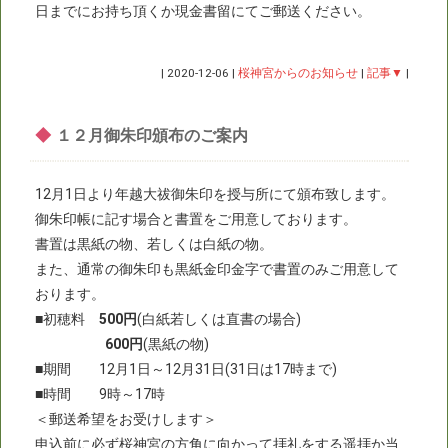
日までにお持ち頂くか現金書留にてご郵送ください。
|
2020-12-06
|
桜神宮からのお知らせ
|
記事▼
|
◆
１２月御朱印頒布のご案内
12月1日より年越大祓御朱印を授与所にて頒布致します。
御朱印帳に記す場合と書置をご用意しております。
書置は黒紙の物、若しくは白紙の物。
また、通常の御朱印も黒紙金印金字で書置のみご用意して
おります。
■初穂料
500円
(白紙若しくは直書の場合)
600円
(黒紙の物)
■期間 12月1日～12月31日(31日は17時まで)
■時間 9時～17時
＜郵送希望をお受けします＞
申込前に必ず桜神宮の方角に向かって拝礼をする遥拝か当