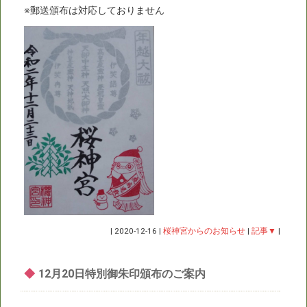
※郵送頒布は対応しておりません
|
2020-12-16
|
桜神宮からのお知らせ
|
記事▼
|
◆
12月20日特別御朱印頒布のご案内