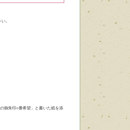
さい。
月の御朱印○番希望」と書いた紙を添