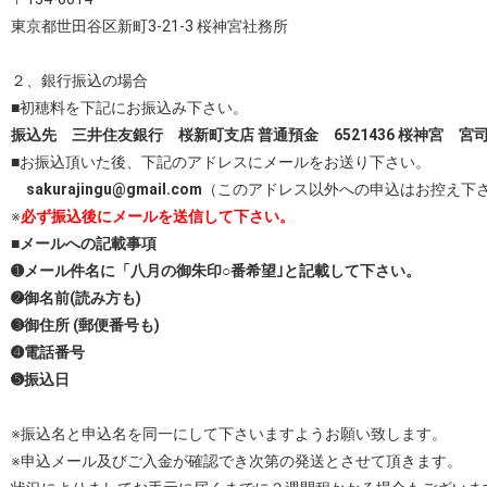
東京都世田谷区新町3-21-3 桜神宮社務所
２、銀行振込の場合
■初穂料を下記にお振込み下さい。
振込先 三井住友銀行 桜新町支店 普通預金 6521436 桜神宮 宮
■お振込頂いた後、下記のアドレスにメールをお送り下さい。
sakurajingu@gmail.com
（このアドレス以外への申込はお控え下
※
必ず振込後にメールを送信して下さい。
■メールへの記載事項
➊メール件名に「八月の御朱印○番希望｣と記載して下さい。
➋御名前(読み方も)
➌御住所 (郵便番号も)
➍電話番号
➎振込日
※振込名と申込名を同一にして下さいますようお願い致します。
※申込メール及びご入金が確認でき次第の発送とさせて頂きます。