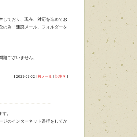
が発生しており、現在、対応を進めてお
念の為「迷惑メール」フォルダーを
問題ございません。
|
2023-08-02
|
桜メール
|
記事▼
|
ます。
ージのインターネット遥拝をしてか
。