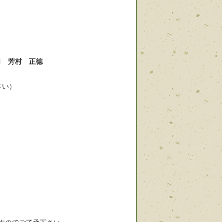
司 芳村 正德
さい）