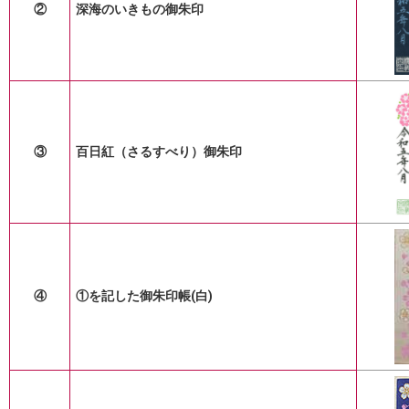
②
深海のいきもの御朱印
③
百日紅（さるすべり）御朱印
④
①を記した御朱印帳(白)