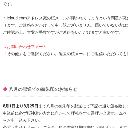
です。
＊icloud.comアドレス宛の桜メールが弾かれてしまうという問題
ります。ご迷惑をおかけして申し訳ございません。届いていない方は
ご確認の上、大変お手数ですがご連絡をいただけますと幸いです。
→お問い合わせフォーム
「その他」をご選択ください。過去の桜メールにご返信いただいても
◆
八月の郵送での御朱印のお知らせ
8月1日より8月25日
まで八月の御朱印を郵送にて下記の通り頒布致し
申込前に必ず桜神宮の方角に向かって拝礼をする遥拝か当宮ホームペ
らお申し込み下さい。
必ずお申込みメール、ご入金、現金書留は期限内にお願いいたします