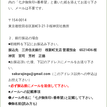
内の「七夕御朱印○番希望」と書いた紙を添えてお送り下さ
い。メールは不要です。
〒154-0014
東京都世田谷区新町3-21-3 桜神宮社務所
２、銀行振込の場合
■初穂料を下記にお振込み下さい。
振込先 三井住友銀行 桜新町支店 普通預金 6521436 桜
神宮 宮司 芳村 正德
■お振込頂いた後、下記のアドレスにメールをお送り下さ
い。
sakurajingu@gmail.com
（このアドレス以外への申込は
お控え下さい）
※
必ず振込後にメールを送信して下さい。
■メールへの記載事項
➊メール件名に「七夕御朱印○番希望｣と記載して下さい。
➋御名前(読み方も)