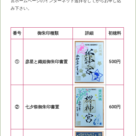
宮ホームページのインターネット遥拝をしてからお申し込
み下さい。
番号
御朱印種類
詳細
初穂料
①
彦星と織姫御朱印書置
500円
②
七夕祭御朱印書置
600円