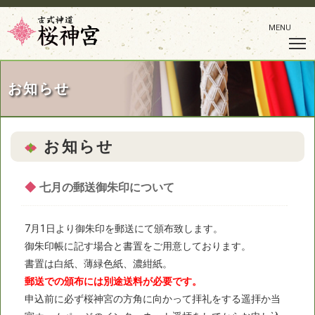
MENU
お知らせ
お知らせ
◆
七月の郵送御朱印について
7月1日より御朱印を郵送にて頒布致します。
御朱印帳に記す場合と書置をご用意しております。
書置は白紙、薄緑色紙、濃紺紙。
郵送での頒布には別途送料が必要です。
申込前に必ず桜神宮の方角に向かって拝礼をする遥拝か当