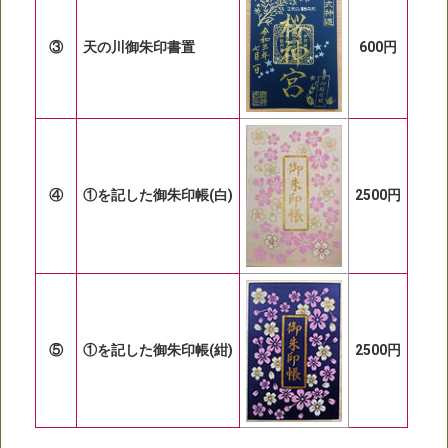
③
天の川御朱印書置
600円
④
①を記した御朱印帳(白)
2500円
⑤
①を記した御朱印帳(紺)
2500円