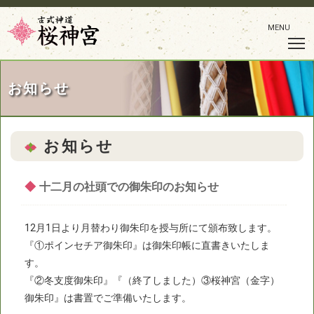
MENU
お知らせ
お知らせ
◆
十二月の社頭での御朱印のお知らせ
12月1日より月替わり御朱印を授与所にて頒布致します。
『①ポインセチア御朱印』は御朱印帳に直書きいたしま
す。
『②冬支度御朱印』『（終了しました）③桜神宮（金字）
御朱印』は書置でご準備いたします。