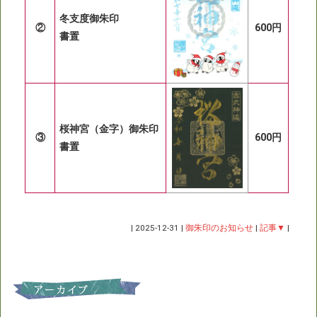
冬支度御朱印
②
600円
書置
桜神宮（金字）御朱印
③
600円
書置
|
2025-12-31
|
御朱印のお知らせ
|
記事▼
|